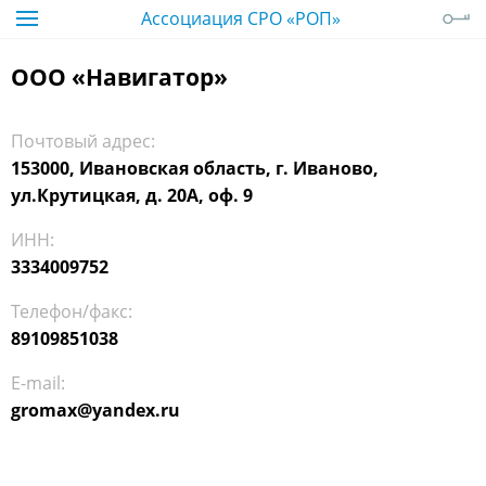
Ассоциация СРО «РОП»
ООО «Навигатор»
Почтовый адрес:
153000, Ивановская область, г. Иваново,
ул.Крутицкая, д. 20А, оф. 9
ИНН:
3334009752
Телефон/факс:
89109851038
E-mail:
gromax@yandex.ru