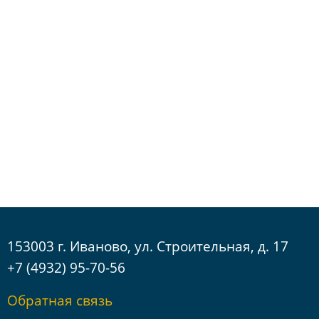
Фильтр
Роли в процессе архитектурно-
строительного проектирования
Заказчик, технический надзор
Генеральный проектировщик
Подрядчик/субподрядчик
Авторский/научный надзор
153003 г. Иваново, ул. Строительная, д. 17
Сфера деятельности
+7 (4932) 95-70-56
малоэтажные жилые здания (таунхаусы,
Обратная связь
дома, коттеджи)