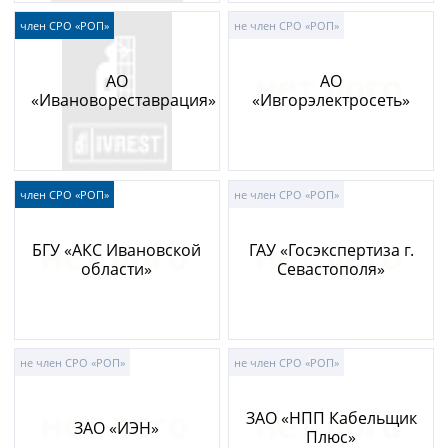
член СРО «РОП»
не член СРО «РОП»
АО
АО
«Ивановореставрация»
«Ивгорэлектросеть»
член СРО «РОП»
не член СРО «РОП»
БГУ «АКС Ивановской
ГАУ «Госэкспертиза г.
области»
Севастополя»
не член СРО «РОП»
не член СРО «РОП»
ЗАО «НПП Кабельщик
ЗАО «ИЭН»
Плюс»