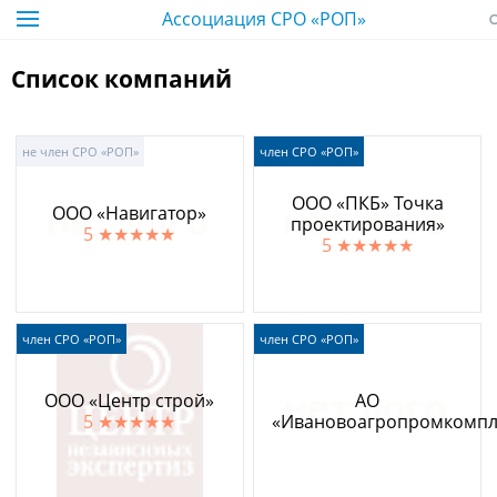
Ассоциация СРО «РОП»
Список компаний
не член СРО «РОП»
член СРО «РОП»
ООО «ПКБ» Точка
ООО «Навигатор»
проектирования»
5
★★★★★
5
★★★★★
член СРО «РОП»
член СРО «РОП»
ООО «Центр строй»
АО
5
★★★★★
«Ивановоагропромкомпл